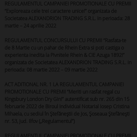
REGULAMENTUL CAMPANIEI PROMOTIONALE CU PREMII
“Exploreaza cele trei caractere unice!” organizata de
Societatea ALEXANDRION TRADING S.R.L. in perioada: 28
martie – 24 aprilie 2022
REGULAMENTUL CONCURSULUI CU PREMII “Rasfata-te
de 8 Martie cu un pahar de Rhein Extra si poti castiga o
experienta inedita la Pivnitele Rhein & CIE Azuga 1892!”
organizata de Societatea ALEXANDRION TRADING S.R.L. in
perioada: 08 martie 2022 – 09 martie 2022
ACT ADITIONAL NR. 1 LA REGULAMENTUL CAMPANIEI
PROMOTIONALE CU PREMII “Meriti un rasfat regal cu
Kingsbury London Dry Gin!” autentificat sub nr. 265 din 15
februarie 2022 de Biroul Individual Notarial Iosep Cristina
Mihaela, cu sediul în Ștefăneștii de Jos, Șoseaua Ștefănești
nr. 53, jud. Ilfov („Regulamentul”)
REGULAMENTUL CAMPANIEI PROMOTIONALE CU PREMII