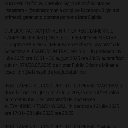
Bucuresti Da follow paginilor Siginia România atat pe
Instagram – @siginiaromania cat și pe Facebook Siginia si
primesti garantat o borseta personalizata Siginia.
DUPLICAT ACT ADIȚIONAL NR. 1 LA REGULAMENTUL
CAMPANIEI PROMOȚIONALE CU PREMII “RHEIN EXTRA –
Disruptive PAIRINGS- IMPotrivirea Perfectă” organizată de
Societatea ALEXANDRION TRADING S.R.L. în perioada: 09
iulie 2025 ora 10:01 – 20 august 2025 ora 23:59 autentificat
sub nr. 974/08.07.2025 de Notar Public Cristina Mihaela
Iosep, din Ștefăneștii de Jos, Județul Ilfov
REGULAMENTUL CONCURSULUI CU PREMII “DAR 1892 te
duce la Concerul JLO din 27 iulie 205, in cadrul festivalului
Summer in the City” organizată de Societatea
ALEXANDRION TRADING S.R.L. în perioada 16 iulie 2025
ora 17:01– 23 iulie 2025 ora 23:59
REGULAMENTUL CONCURSULUI CU PREMII “Siginia te