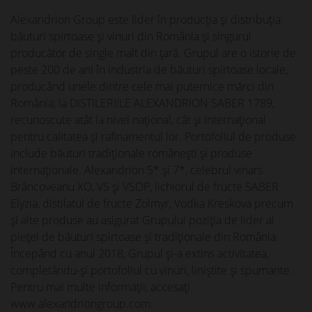
Alexandrion Group este lider în producția și distribuția
băuturi spirtoase și vinuri din România și singurul
producător de single malt din țară. Grupul are o istorie de
peste 200 de ani în industria de băuturi spirtoase locale,
producând unele dintre cele mai puternice mărci din
România, la DISTILERIILE ALEXANDRION SABER 1789,
recunoscute atât la nivel național, cât și internațional
pentru calitatea și rafinamentul lor. Portofoliul de produse
include băuturi tradiționale românești și produse
internaționale. Alexandrion 5* și 7*, celebrul vinars
Brâncoveanu XO, VS și VSOP, lichiorul de fructe SABER
Elyzia, distilatul de fructe Zolmyr, Vodka Kreskova precum
și alte produse au asigurat Grupului poziția de lider al
pieței de băuturi spirtoase și tradiționale din România.
Începând cu anul 2018, Grupul și-a extins activitatea,
completându-și portofoliul cu vinuri, liniștite și spumante.
Pentru mai multe informații, accesați
www.alexandriongroup.com.