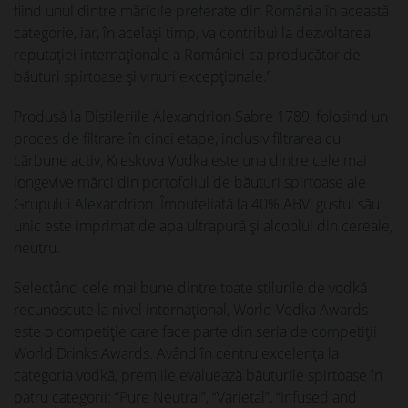
fiind unul dintre măricile preferate din România în această
categorie, iar, în acelaşi timp, va contribui la dezvoltarea
reputaţiei internaţionale a României ca producător de
băuturi spirtoase şi vinuri excepţionale.”
Produsă la Distileriile Alexandrion Sabre 1789, folosind un
proces de filtrare în cinci etape, inclusiv filtrarea cu
cărbune activ, Kreskova Vodka este una dintre cele mai
longevive mărci din portofoliul de băuturi spirtoase ale
Grupului Alexandrion. Îmbuteliată la 40% ABV, gustul său
unic este imprimat de apa ultrapură și alcoolul din cereale,
neutru.
Selectând cele mai bune dintre toate stilurile de vodkă
recunoscute la nivel internațional, World Vodka Awards
este o competiție care face parte din seria de competiții
World Drinks Awards. Având în centru excelența la
categoria vodkă, premiile evaluează băuturile spirtoase în
patru categorii: “Pure Neutral”, “Varietal”, “Infused and