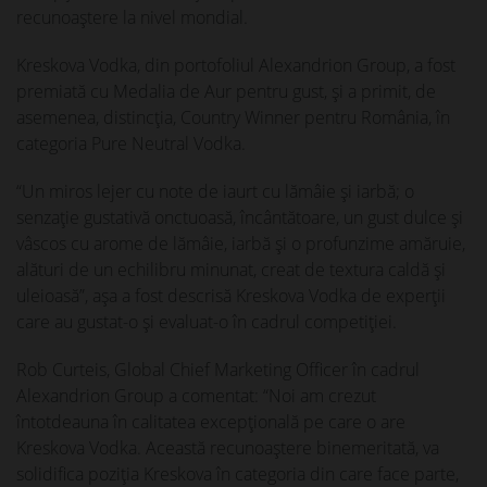
recunoaștere la nivel mondial.
Kreskova Vodka, din portofoliul Alexandrion Group, a fost
premiată cu Medalia de Aur pentru gust, şi a primit, de
asemenea, distincţia, Country Winner pentru România, în
categoria Pure Neutral Vodka.
“Un miros lejer cu note de iaurt cu lămâie și iarbă; o
senzație gustativă onctuoasă, încântătoare, un gust dulce și
vâscos cu arome de lămâie, iarbă și o profunzime amăruie,
alături de un echilibru minunat, creat de textura caldă și
uleioasă”, așa a fost descrisă Kreskova Vodka de experții
care au gustat-o şi evaluat-o în cadrul competiţiei.
Rob Curteis, Global Chief Marketing Officer în cadrul
Alexandrion Group a comentat: “Noi am crezut
întotdeauna în calitatea excepţională pe care o are
Kreskova Vodka. Această recunoaştere binemeritată, va
solidifica poziţia Kreskova în categoria din care face parte,