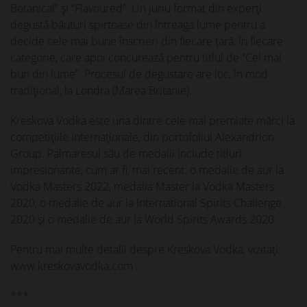
Botanical” şi “Flavoured”. Un juriu format din experți
degustă băuturi spirtoase din întreaga lume pentru a
decide cele mai bune înscrieri din fiecare țară, în fiecare
categorie, care apoi concurează pentru titlul de “Cel mai
bun din lume”. Procesul de degustare are loc, în mod
tradiţional, la Londra (Marea Britanie).
Kreskova Vodka este una dintre cele mai premiate mărci la
competițiile internaționale, din portofoliul Alexandrion
Group. Palmaresul său de medalii include titluri
impresionante, cum ar fi, mai recent: o medalie de aur la
Vodka Masters 2022, medalia Master la Vodka Masters
2020, o medalie de aur la International Spirits Challenge
2020 și o medalie de aur la World Spirits Awards 2020.
Pentru mai multe detalii despre Kreskova Vodka, vizitaţi:
www.kreskovavodka.com .
***