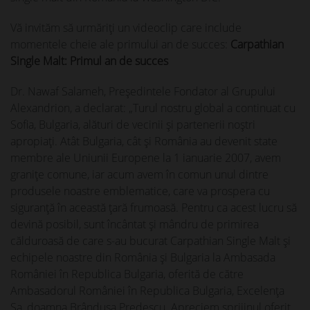
Vă invităm să urmăriţi un videoclip care include
momentele cheie ale primului an de succes:
Carpathian
Single Malt: Primul an de succes
Dr. Nawaf Salameh, Președintele Fondator al Grupului
Alexandrion, a declarat: „Turul nostru global a continuat cu
Sofia, Bulgaria, alături de vecinii și partenerii noștri
apropiați. Atât Bulgaria, cât și România au devenit state
membre ale Uniunii Europene la 1 ianuarie 2007, avem
granițe comune, iar acum avem în comun unul dintre
produsele noastre emblematice, care va prospera cu
siguranţă în această țară frumoasă. Pentru ca acest lucru să
devină posibil, sunt încântat şi mândru de primirea
călduroasă de care s-au bucurat Carpathian Single Malt și
echipele noastre din România și Bulgaria la Ambasada
României în Republica Bulgaria, oferită de către
Ambasadorul României în Republica Bulgaria, Excelenţa
Sa, doamna Brânduşa Predescu. Apreciem sprijinul oferit