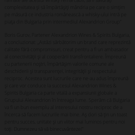
complexitatea și să împărtășiți mândria pe care o simțim
pe măsură ce industria românească a whisky-ului intră pe
piața din Bulgaria prin intermediul Alexandrion Group”
Boris Gurov, Partener Alexandrion Wines & Spirits Bulgaria,
a concluzionat: „Astăzi sărbătorim un brand care reprezintă
calitate fără compromisuri, creat pentru a fi un ambasador
al conectivității și al cooperării transfrontaliere. Împreună
cu partenerii noștri, împărtășim valorile comune ale
deschiderii și transparenței, integrității și respectului
reciproc. Acestea sunt lucrurile care ne-au adus împreună
și care vor conduce la succesul Alexandrion Wines &
Spirits Bulgaria ca parte vitală a expansiunii globale a
Grupului Alexandrion în întreaga lume. Sperăm că Bulgaria
va fi un bun exemplu al interesului nostru reciproc de a
încerca să facem lucrurile mai bine. Aș dori să țin un toast
pentru succes, unitate și un viitor mai luminos pentru noi
toți. Dumnezeu să vă binecuvânteze!”