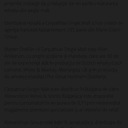
propriile instalații de producție de vin pentru maturarea
whisky-ului single malt.
Identitatea vizuală a Carpathian Single Malt a fost creată de
agenţia franceză Appartement 103, parte din Marie Claire
Group.
Master Distiller-ul Carpathian Single Malt este Allan
Anderson, cu origini scoţiene şi irlandeze, care are 30 de
ani de experienţă atât ȋn producţia de Scotch whisky (Loch
Lomond, Whyte & Mackay, Aberargie), cât şi ȋn producţia
de whiskey irlandez (The Great Northern Distillery).
Carpathian Single Malt este distribuit în Bulgaria de către
Alexandrion Wines & Spirits Bulgaria și este disponibil
pentru consumatori în versiunea de 0,7 l prin intermediul
magazinelor premium specializate și al reţelelor de retail.
Alexandrion Group este lider în producția și distribuția de