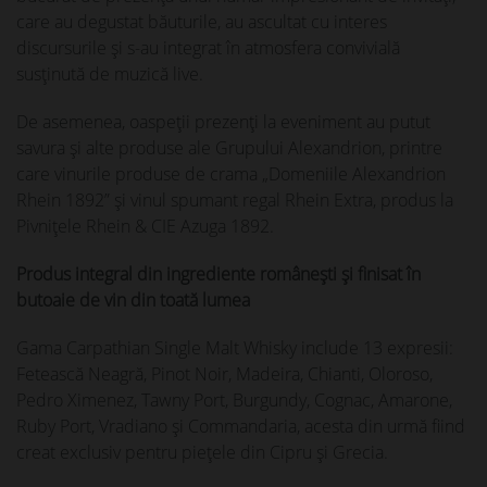
care au degustat băuturile, au ascultat cu interes
discursurile și s-au integrat în atmosfera convivială
susținută de muzică live.
De asemenea, oaspeţii prezenţi la eveniment au putut
savura şi alte produse ale Grupului Alexandrion, printre
care vinurile produse de crama „Domeniile Alexandrion
Rhein 1892” și vinul spumant regal Rhein Extra, produs la
Pivniţele Rhein & CIE Azuga 1892.
Produs integral din ingrediente românești și finisat în
butoaie de vin din toată lumea
Gama Carpathian Single Malt Whisky include 13 expresii:
Fetească Neagră, Pinot Noir, Madeira, Chianti, Oloroso,
Pedro Ximenez, Tawny Port, Burgundy, Cognac, Amarone,
Ruby Port, Vradiano și Commandaria, acesta din urmă fiind
creat exclusiv pentru piețele din Cipru și Grecia.