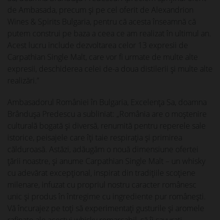
de Ambasada, precum și pe cel oferit de Alexandrion
Wines & Spirits Bulgaria, pentru că acesta înseamnă că
putem construi pe baza a ceea ce am realizat în ultimul an.
Acest lucru include dezvoltarea celor 13 expresii de
Carpathian Single Malt, care vor fi urmate de multe alte
expresii, deschiderea celei de-a doua distilerii și multe alte
realizări.”
Ambasadorul României în Bulgaria, Excelenţa Sa, doamna
Brânduşa Predescu a subliniat: „România are o moștenire
culturală bogată și diversă, renumită pentru reperele sale
istorice, peisajele care îți taie respirația și primirea
călduroasă. Astăzi, adăugăm o nouă dimensiune ofertei
țării noastre, și anume Carpathian Single Malt – un whisky
cu adevărat excepțional, inspirat din tradițiile scoțiene
milenare, infuzat cu propriul nostru caracter românesc
unic și produs în întregime cu ingrediente pur românești.
Vă încurajez pe toți să experimentați gusturile şi aromele
rafinate ale acestui whisky remarcabil, să îi savurați