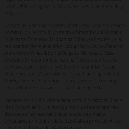
la consolidarea legăturilor strânse pe care le au România și
Bulgaria.
Carpathian Single Malt Whisky a fost dezvăluit la Ambasada
României de la Sofia, în prezența Ambasadorului României
în Bulgaria, Excelența Sa, doamna Brândușa Predescu şi a
reprezentanţilor Alexandrion Group: Boris Gurov, Partener
Alexandrion Wines & Spirits Bulgaria, Nicholas S. Kass,
Executive Director for International Corporate Affairs for
the Nawaf Salameh Family Office & Alexandrion Group,
Allan Anderson, Master Distiller Carpathian Single Malt &
Whisky Director Alexandrion Group și Colin C. Lovering,
Global Brand Ambassador Carpathian Single Malt.
Lansarea de la Sofia, care a făcut parte din călătoria Single
Malt Carpathian în jurul lumii, a fost cu adevărat specială,
deoarece a reprezentat o nouă ocazie de a marca
aniversarea primului an de la dezvăluirea primului whisky
single malt din România la Washington D.C.