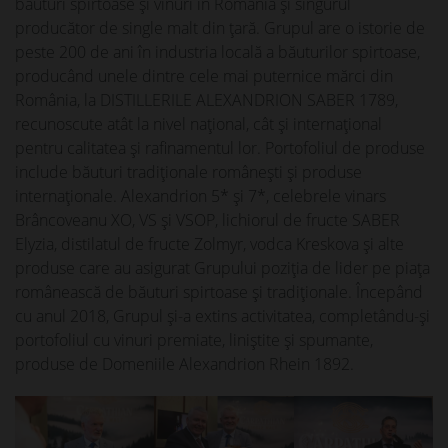
băuturi spirtoase și vinuri în România și singurul
producător de single malt din țară. Grupul are o istorie de
peste 200 de ani în industria locală a băuturilor spirtoase,
producând unele dintre cele mai puternice mărci din
România, la DISTILLERILE ALEXANDRION SABER 1789,
recunoscute atât la nivel național, cât și internațional
pentru calitatea și rafinamentul lor. Portofoliul de produse
include băuturi tradiționale românești și produse
internaționale. Alexandrion 5* și 7*, celebrele vinars
Brâncoveanu XO, VS și VSOP, lichiorul de fructe SABER
Elyzia, distilatul de fructe Zolmyr, vodca Kreskova și alte
produse care au asigurat Grupului poziția de lider pe piața
românească de băuturi spirtoase și tradiționale. Începând
cu anul 2018, Grupul și-a extins activitatea, completându-și
portofoliul cu vinuri premiate, liniștite și spumante,
produse de Domeniile Alexandrion Rhein 1892.