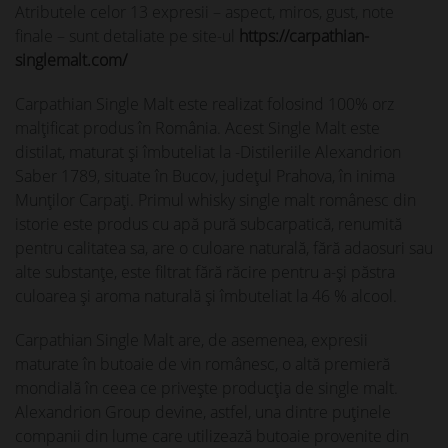
Atributele celor 13 expresii – aspect, miros, gust, note
finale – sunt detaliate pe site-ul
https://carpathian-
singlemalt.com/
Carpathian Single Malt este realizat folosind 100% orz
malţificat produs în România. Acest Single Malt este
distilat, maturat și îmbuteliat la -Distileriile Alexandrion
Saber 1789, situate în Bucov, județul Prahova, în inima
Munților Carpați. Primul whisky single malt românesc din
istorie este produs cu apă pură subcarpatică, renumită
pentru calitatea sa, are o culoare naturală, fără adaosuri sau
alte substanţe, este filtrat fără răcire pentru a-şi păstra
culoarea și aroma naturală și îmbuteliat la 46 % alcool.
Carpathian Single Malt are, de asemenea, expresii
maturate în butoaie de vin românesc, o altă premieră
mondială în ceea ce privește producția de single malt.
Alexandrion Group devine, astfel, una dintre puținele
companii din lume care utilizează butoaie provenite din