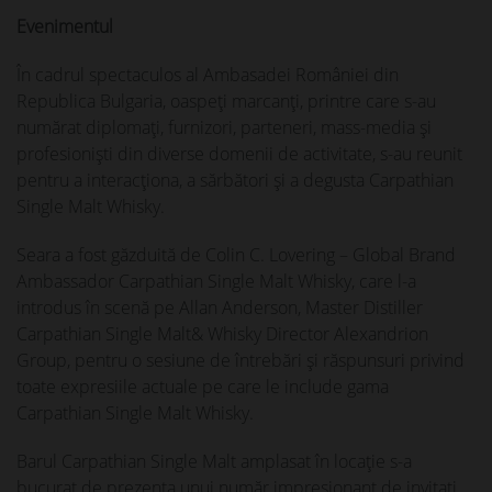
Evenimentul
În cadrul spectaculos al Ambasadei României din
Republica Bulgaria, oaspeţi marcanţi, printre care s-au
numărat diplomați, furnizori, parteneri, mass-media și
profesioniști din diverse domenii de activitate, s-au reunit
pentru a interacţiona, a sărbători și a degusta Carpathian
Single Malt Whisky.
Seara a fost găzduită de Colin C. Lovering – Global Brand
Ambassador Carpathian Single Malt Whisky, care l-a
introdus în scenă pe Allan Anderson, Master Distiller
Carpathian Single Malt& Whisky Director Alexandrion
Group, pentru o sesiune de întrebări și răspunsuri privind
toate expresiile actuale pe care le include gama
Carpathian Single Malt Whisky.
Barul Carpathian Single Malt amplasat în locaţie s-a
bucurat de prezenţa unui număr impresionant de invitaţi,